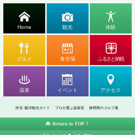
Home
観光
体験
グルメ
食市場
ふるさと納税
温泉
イベント
アクセス
伊豆･駿河観光ガイド
プロが選ぶ温泉宿
静岡県のゴルフ場
Return to TOP！