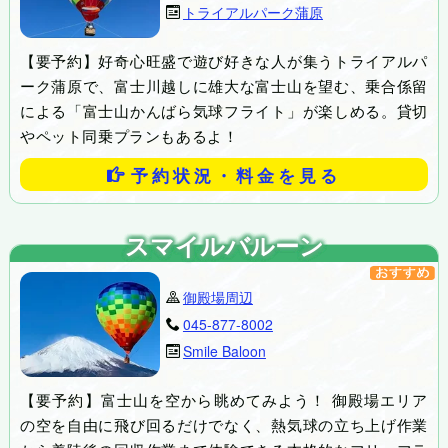
トライアルパーク蒲原
【要予約】好奇心旺盛で遊び好きな人が集うトライアルパ
ーク蒲原で、富士川越しに雄大な富士山を望む、乗合係留
による「富士山かんばら気球フライト」が楽しめる。貸切
やペット同乗プランもあるよ！
予約状況・料金を見る
スマイルバルーン
御殿場周辺
045-877-8002
Smile Baloon
【要予約】富士山を空から眺めてみよう！ 御殿場エリア
の空を自由に飛び回るだけでなく、熱気球の立ち上げ作業