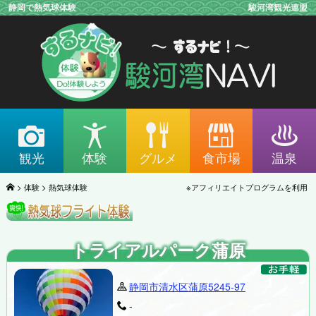
静岡で熱気球体験
駿河湾観光連盟
観光
体験
グルメ
食市場
温泉
体験
熱気球体験
アフィリエイトプログラムを利用
トライアルパーク蒲原
静岡市清水区蒲原5245-97
-