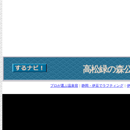
高松緑の森
プロが選ぶ温泉宿
｜
静岡・伊豆でラフティング
｜