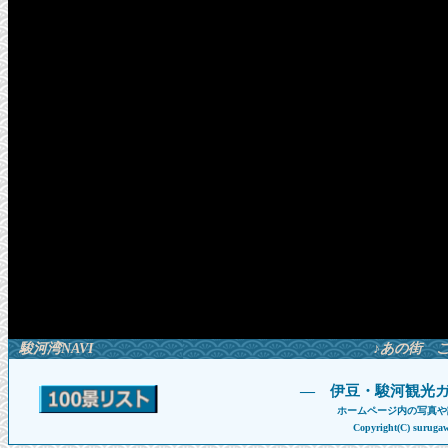
駿河湾NAVI
♪あの街 
― 伊豆・駿河観光ガ
ホームページ内の写真や
Copyright(C) suruga