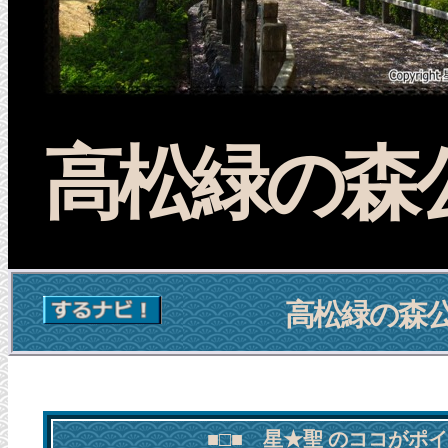
高松緑の森
高松緑の森
■□■ 星★聖 のココがポ