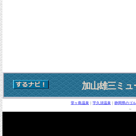
加山雄三ミュ
堂ヶ島温泉
｜
宇久須温泉
｜
静岡県のゴ
～ 