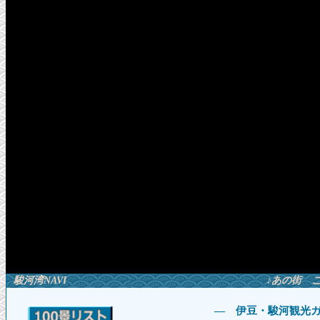
駿河湾NAVI
♪あの街 
― 伊豆・駿河観光ガ