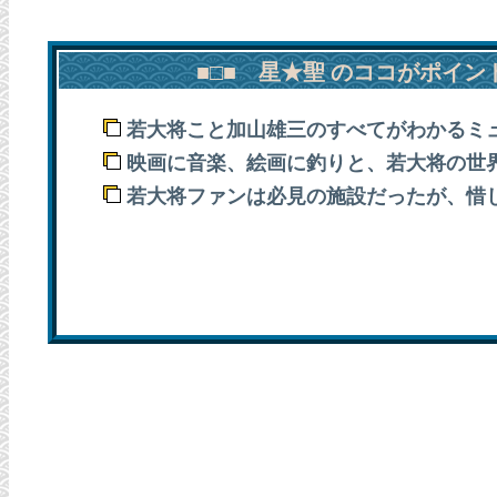
■□■ 星★聖 のココがポイン
若大将こと加山雄三のすべてがわかるミ
映画に音楽、絵画に釣りと、若大将の世
若大将ファンは必見の施設だったが、惜しま