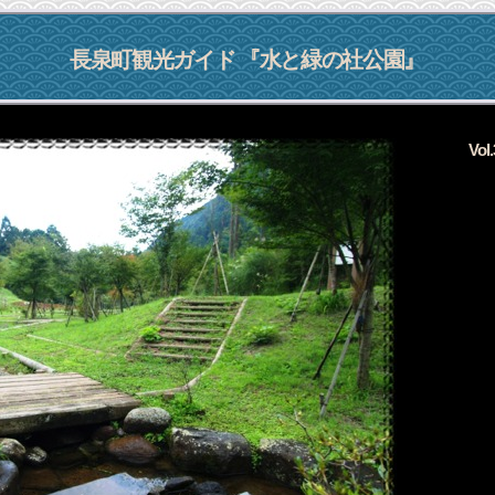
長泉町観光ガイド 『
水と緑の社公園
』
Vo