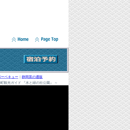
バーベキュー
｜
静岡茶の通販
町観光ガイド 『水と緑の社公園』 ～