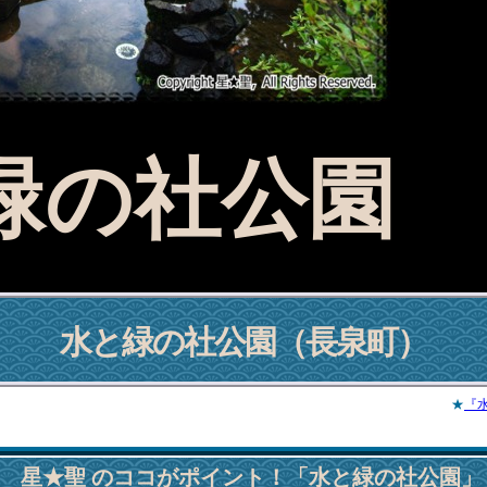
緑の社公園
水と緑の社公園
（長泉町）
★
『
■ 星★聖 のココがポイント！「水と緑の社公園」 