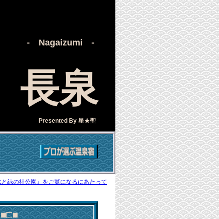
- Nagaizumi -
長泉
Presented By
星★聖
水と緑の社公園』をご覧になるにあたって
■□■