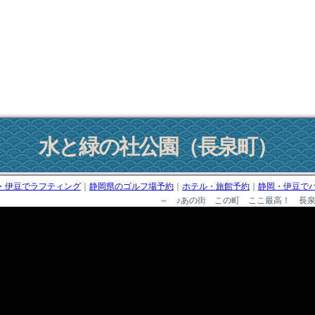
水と緑の社公園
（長泉町）
・伊豆でラフティング
｜
静岡県のゴルフ場予約
｜
ホテル・旅館予約
｜
静岡・伊豆で
～ ♪あの街 この町 ここ最高！ 長泉