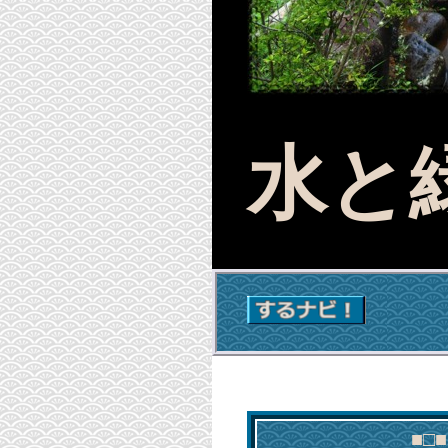
水と
■□