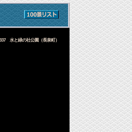
l.337
水と緑の社公園
（長泉町）