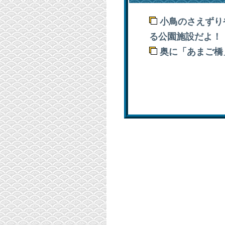
小鳥のさえずり
る公園施設だよ！
奥に「あまご橋