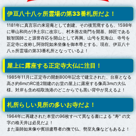
伊豆八十八ヶ所霊場の第33番札所だよ！
1181年に真言宗の来迎庵として創建。その後荒廃するも、1598年
に華山和尚が浄土宗に改宗し、村木善左衛門を開基、師匠である
観智国師こと源誉存応を開山として再興。山号を見海山、寺号を
正定寺に改称し阿弥陀如来坐像を御本尊とする。現在、伊豆八十
八ヵ所霊場の第33番札所となっているよ！
屋上に露座する正定寺大仏に注目！
1985年11月に正定寺の開創800年記念で建立された、台座となる
高さ約6mのRC造2階建のお堂の屋上に露座する像高3mの大仏
様。対岸も含め稲取漁港のどこからでも黒い背中が見えるよ！
札所らしい見所の多いお寺だよ！
1964年に再建された本堂の96枚すべて異なる書による "寿" の文
字の格天井は必見だよ！
また薬師如来像や賓頭盧尊者の撫で仏、勢至丸像などもあるよ！