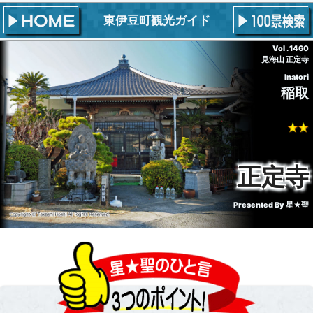
東伊豆町観光ガイド
Vol . 1460
見海山 正定寺
Inatori
稲取
正定寺
Presented By
星★聖