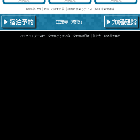
駿河湾NAVI
名勝･史跡★百景
静岡名物★うまい店
駿河湾★食市場
正定寺
（稲取）
パラグライダー体験
金目鯛がうまい店
金目鯛の通販
善光寺
混浴露天風呂