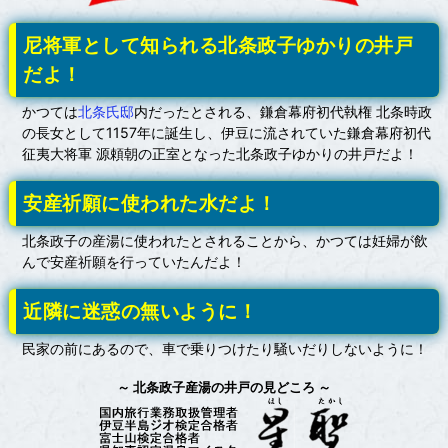
尼将軍として知られる北条政子ゆかりの井戸
だよ！
かつては
北条氏邸
内だったとされる、鎌倉幕府初代執権 北条時政
の長女として1157年に誕生し、伊豆に流されていた鎌倉幕府初代
征夷大将軍 源頼朝の正室となった北条政子ゆかりの井戸だよ！
安産祈願に使われた水だよ！
北条政子の産湯に使われたとされることから、かつては妊婦が飲
んで安産祈願を行っていたんだよ！
近隣に迷惑の無いように！
民家の前にあるので、車で乗りつけたり騒いだりしないように！
北条政子産湯の井戸の見どころ