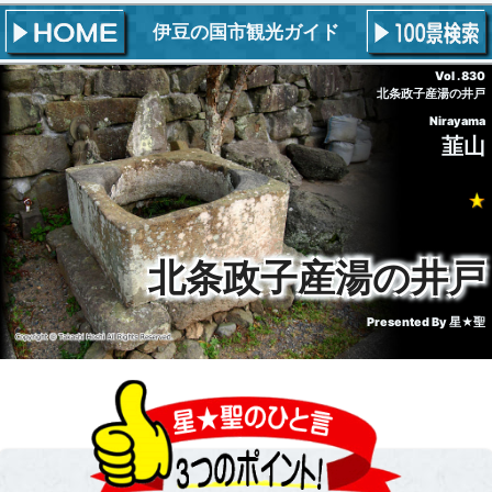
伊豆の国市観光ガイド
Vol . 830
北条政子産湯の井戸
Nirayama
韮山
北条政子産湯の井戸
Presented By
星★聖