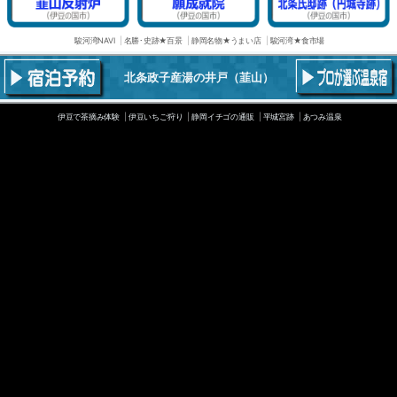
駿河湾NAVI
名勝･史跡★百景
静岡名物★うまい店
駿河湾★食市場
北条政子産湯の井戸
（韮山）
伊豆で茶摘み体験
伊豆いちご狩り
静岡イチゴの通販
平城宮跡
あつみ温泉