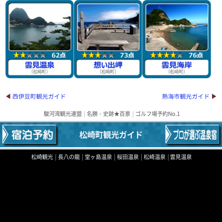
西伊豆町観光ガイド
熱海市観光ガイド
駿河湾観光連盟
名勝・史跡★百景
ゴルフ場予約No.1
松崎町観光ガイド
松崎観光
長八の龍
堂ヶ島温泉
桜田温泉
松崎温泉
雲見温泉