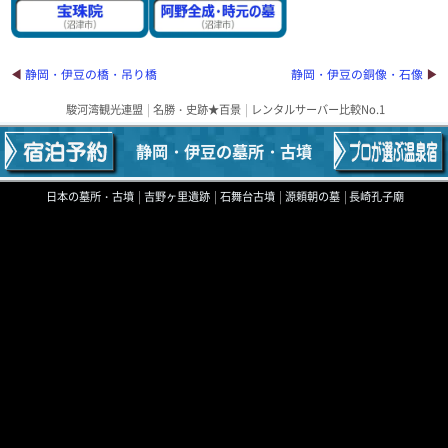
静岡・伊豆の橋・吊り橋
静岡・伊豆の銅像・石像
駿河湾観光連盟
名勝・史跡★百景
レンタルサーバー比較No.1
静岡・伊豆の墓所・古墳
日本の墓所・古墳
吉野ヶ里遺跡
石舞台古墳
源頼朝の墓
長崎孔子廟