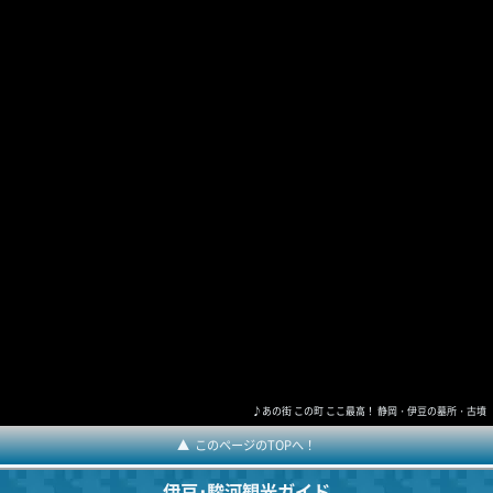
♪あの街 この町 ここ最高！ 静岡・伊豆の墓所・古墳
このページのTOPへ！
伊豆･駿河観光ガイド