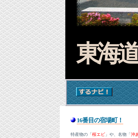
東海道
16番目の宿場町！
特産物の「
桜エビ
」や、名物「
沖