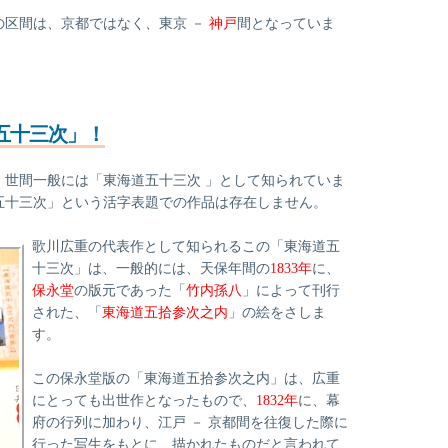
の区間は、京都ではなく、東京 －
神戸
間となっていま
五十三次」！
、世間一般には「東海道五十三次 」として知られていま
五十三次」という活字表題での作品は存在しません。
歌川広重の代表作として知られるこの「東海道五
十三次」は、一般的には、天保年間の
1833年
に、
保永堂
の版元であった「
竹内孫八
」によって刊行
された、「
東海道五拾参次之内
」の絵をさしま
す。
この保永堂版の「東海道五拾参次之内」は、広重
にとっても出世作となったもので、
1832年
に、幕
府の行列に加わり、江戸 － 京都間を往復した際に
行った写生をもとに、描かれたものだと言われて