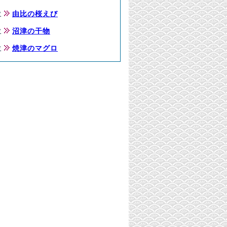
位
由比の桜えび
位
沼津の干物
位
焼津のマグロ