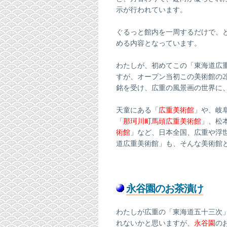
示が行われています。
ぐるっと館内を一周するだけで、
める内容となっています。
わたしが、初めてこの「東海道広重
すが、オープン当初この美術館の
銘を受け、広重の風景画の世界に
天童にある「
広重美術館
」や、岐
「
那珂川町馬頭広重美術館
」、松
術館
」など、日本全国、広重や浮
道広重美術館」も、そんな美術館
永谷園のお茶漬け
わたしが広重の「東海道五十三次
れないかと思いますが、
永谷園
の