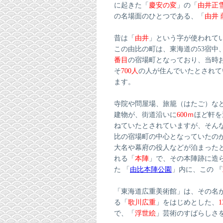
に起きた「
慶安の変
」の「
由井正
の名場面のひとつである、「
由井 
昔は「
由井
」という字が使われて
この由比の町は、東海道の53宿中
番目
の宿場町となっており、当時
そ
700人
の人が住んでいたとされて
ます。
寺院や問屋場、旅籠（はたご）な
建物が、街道沿いに
600ｍ
ほど軒を
ねていたとされていますが、そん
比の宿場町の中心となっていたの
大名や幕府の役人などが泊まった
れる「
本陣
」で、その本陣跡に造
た 「
由比本陣公園
」内に、この 『
「東海道広重美術館」は、その名
る「
歌川広重
」をはじめとした、
1
で、「
浮世絵
」芸術のすばらしさ