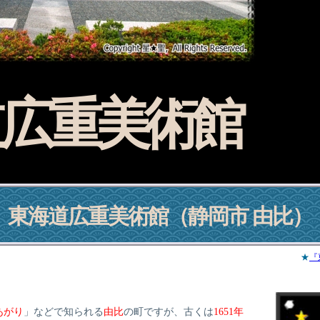
広重美術館
東海道広重美術館
（静岡市 由比）
★
『
あがり
」などで知られる
由比
の町ですが、古くは
1651年