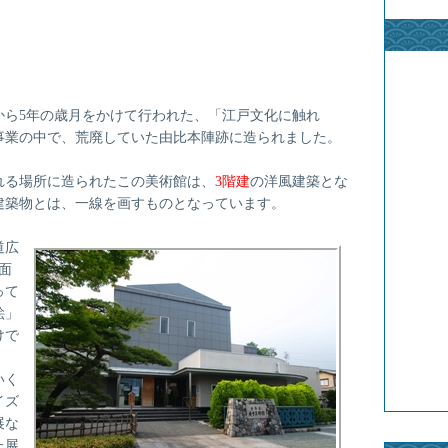
から5年の歳月をかけて行われた、「江戸文化に触れ
事業の中で、荒廃していた由比本陣跡に造られました。
れる場所に造られたこの美術館は、
3階建
の洋風建築とな
建築物とは、一線を画すものとなっています。
道広
面
って
絵」
けで
」
いく
イズ
展な
た展