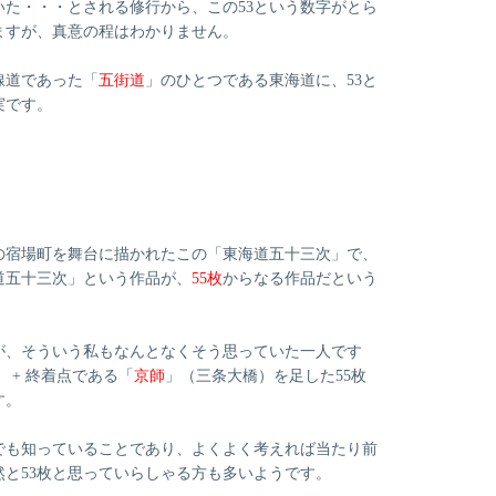
いた・・・とされる修行から、この53という数字がとら
ますが、真意の程はわかりません。
線道であった「
五街道
」のひとつである東海道に、53と
実です。
の宿場町を舞台に描かれたこの「東海道五十三次」で、
道五十三次」という作品が、
55枚
からなる作品だという
が、そういう私もなんとなくそう思っていた一人です
」 + 終着点である「
京師
」（三条大橋）を足した55枚
す。
でも知っていることであり、よくよく考えれば当たり前
と53枚と思っていらしゃる方も多いようです。