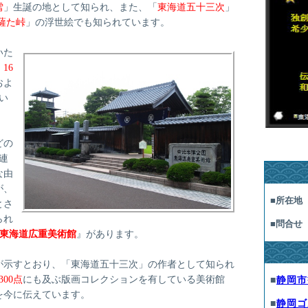
雪
」生誕の地として知られ、また、「
東海道五十三次
」
薩た峠
」の浮世絵でも知られています。
いた
、
16
およ
い
どの
連
な由
が、
■所在地
とさ
られ
■問合せ
東海道広重美術館
』があります。
が示すとおり、「東海道五十三次」の作者として知られ
300点
にも及ぶ版画コレクションを有している美術館
■
静岡市
を今に伝えています。
■
静岡ゴ