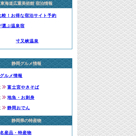
東海道広重美術館 宿泊情報
比較！お得な宿泊サイト予約
が選ぶ温泉宿
寸又峡温泉
静岡グルメ情報
グルメ情報
位
富士宮やきそば
位
地魚・お刺身
位
静岡おでん
静岡県の特産物
名産品・特産物