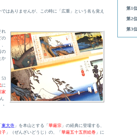
第1
かではありませんが、この時に「広重」という名も覚え
第2
第3
それ
どの
・、
昔の
たか
53
代
に
川家
盛ん
・・
「
東大寺
」を本山とする「
華厳宗
」の経典に登場する、
童子
」（ぜんざいどうじ）の、「
華厳五十五所絵巻
」に