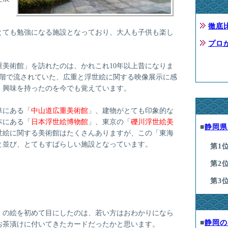
徹底
とても勉強になる施設となっており、大人も子供も楽し
プロ
美術館」を訪れたのは、かれこれ10年以上昔になりま
2階で流されていた、広重と浮世絵に関する映像展示に感
、興味を持ったのを今でも覚えています。
阜にある「
中山道広重美術館
」、建物がとても印象的な
本にある「
日本浮世絵博物館
」、東京の「
礫川浮世絵美
■
静岡県
世絵に関する美術館はたくさんありますが、この「東海
と並び、とてもすばらしい施設となっています。
第1
第2
第3
」の絵を初めて目にしたのは、若い方はおわかりになら
■
静岡の
お茶漬けに付いてきたカードだったかと思います。