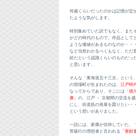
何歳くらいだったのかは記憶が定
たような気がします。
特別集めていた訳でもなく、また
がどの時代のもので、作品として
ような価値があるものなのか・・
など当然わかるべくもなく、ただ
絵だという認識くらいのものだっ
と思います。
そんな「東海道五十三次」という、
の宿場町が生まれたのは、
江戸時
なってからであり、そこには「
徳
康
」の、江戸 － 京都間の交流を
にし、街道筋の発展を図りたい・
という想いがありました。
一説には、家康が信仰していた、
菩薩行の理想者と言われる「
善財