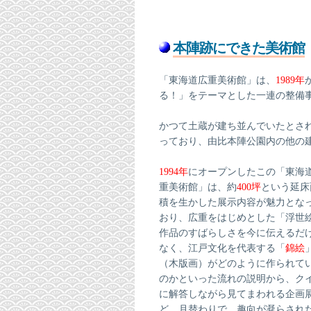
本陣跡にできた美術館
「東海道広重美術館」は、
1989年
る！」をテーマとした一連の整備
かつて土蔵が建ち並んでいたとさ
っており、由比本陣公園内の他の
1994年
にオープンしたこの「東海
重美術館」は、約
400坪
という延床
積を生かした展示内容が魅力とな
おり、広重をはじめとした「浮世
作品のすばらしさを今に伝えるだ
なく、江戸文化を代表する「
錦絵
（木版画）がどのように作られて
のかといった流れの説明から、ク
に解答しながら見てまわれる企画
ど、月替わりで、趣向が凝らされ