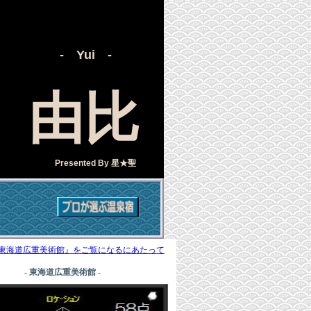
- Yui -
由比
Presented By
星★聖
東海道広重美術館』をご覧になるにあたって
- 東海道広重美術館 -