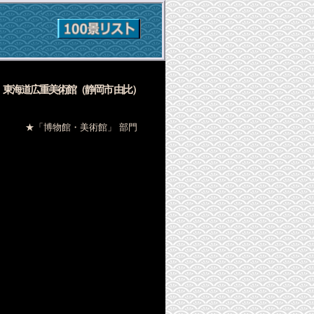
3
東海道広重美術館
（静岡市 由比）
★
「博物館・美術館」 部門