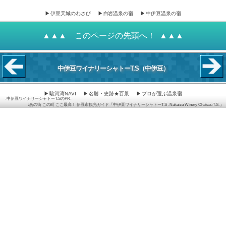
伊豆天城のわさび
白岩温泉の宿
中伊豆温泉の宿
このページの先頭へ！
中伊豆ワイナリーシャトーT.S
（中伊豆）
駿河湾NAVI
名勝・史跡★百景
プロが選ぶ温泉宿
中伊豆ワイナリーシャトーT.SのPR
♪あの街 この町 ここ最高！ 伊豆市観光ガイド『中伊豆ワイナリーシャトーT.S -Nakaizu Winery Chateau T.S-』