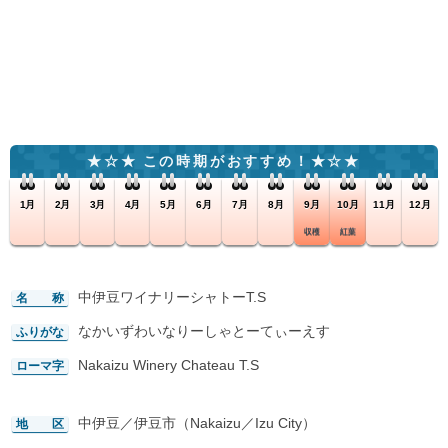
この時期がおすすめ！
1月
2月
3月
4月
5月
6月
7月
8月
9月
10月
11月
12月
収穫
紅葉
中伊豆ワイナリーシャトーT.S
名 称
なかいずわいなりーしゃとーてぃーえす
ふりがな
Nakaizu Winery Chateau T.S
ローマ字
中伊豆／伊豆市（Nakaizu／Izu City）
地 区