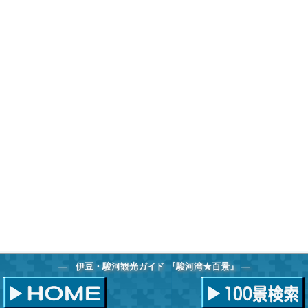
伊豆・駿河観光ガイド 『駿河湾★百景』