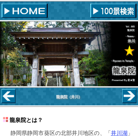
Vol . 665
龍泉院
Ikawa
井川
Ryusen-in Temple
龍泉院
Presented By
星★聖
龍泉院
（井川）
龍泉院とは？
静岡県静岡市葵区の北部井川地区の、「
井川湖
」