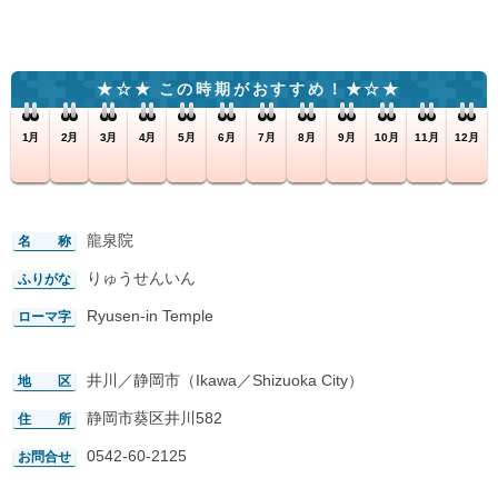
この時期がおすすめ！
1月
2月
3月
4月
5月
6月
7月
8月
9月
10月
11月
12月
龍泉院
名 称
りゅうせんいん
ふりがな
Ryusen-in Temple
ローマ字
井川／静岡市（Ikawa／Shizuoka City）
地 区
静岡市葵区井川582
住 所
0542-60-2125
お問合せ