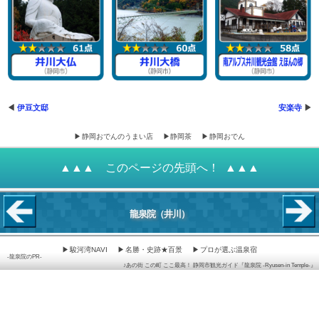
伊豆文邸
安楽寺
静岡おでんのうまい店
静岡茶
静岡おでん
このページの先頭へ！
龍泉院
（井川）
駿河湾NAVI
名勝・史跡★百景
プロが選ぶ温泉宿
龍泉院のPR
♪あの街 この町 ここ最高！ 静岡市観光ガイド『龍泉院 -Ryusen-in Temple-』