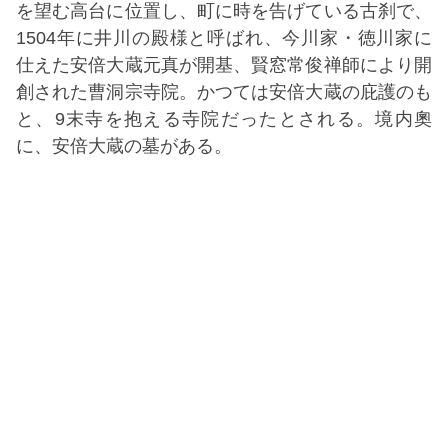
を望む高台に位置し、町に時を告げている古刹で、
1504年に井川の殿様と呼ばれ、今川家・徳川家に
仕えた安倍大蔵元真が開基、賢窓常俊禅師により開
創された曹洞宗寺院。かつては安倍大蔵の庇護のも
と、9末寺を抱える寺院だったとされる。境内奧
に、安倍大蔵の墓がある。