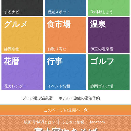
するナビ！
観光スポット
Do!体験しよう
グルメ
食市場
温泉
静岡名物
お取り寄せ
伊豆の温泉宿
花暦
行事
ゴルフ
花カレンダー
イベント情報
静岡ゴルフ場
プロが選ぶ温泉宿
ホテル・旅館の宿泊予約
このページの先頭へ
駿河湾NAVIとは？
ふるさと納税
facebook