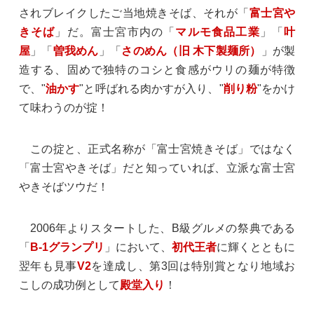
されブレイクしたご当地焼きそば、それが「
富士宮や
きそば
」だ。富士宮市内の「
マルモ食品工業
」「
叶
屋
」「
曽我めん
」「
さのめん（旧 木下製麺所）
」が製
造する、固めで独特のコシと食感がウリの麺が特徴
で、"
油かす
"と呼ばれる肉かすが入り、"
削り粉
"をかけ
て味わうのが掟！
この掟と、正式名称が「富士宮焼きそば」ではなく
「富士宮やきそば」だと知っていれば、立派な富士宮
やきそばツウだ！
2006年よりスタートした、B級グルメの祭典である
「
B-1グランプリ
」において、
初代王者
に輝くとともに
翌年も見事
V2
を達成し、第3回は特別賞となり地域お
こしの成功例として
殿堂入り
！