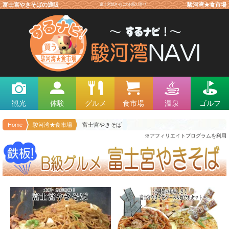
富士宮やきそばの通販
富士宮焼きそばのお取り寄せ
駿河湾★食市場
観光
体験
グルメ
食市場
温泉
ゴルフ
Home
駿河湾★食市場
富士宮やきそば
※アフィリエイトプログラムを利用