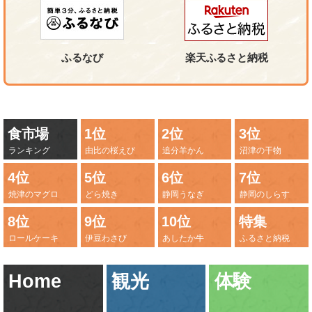
ふるなび
楽天ふるさと納税
食市場
1位
2位
3位
ランキング
由比の桜えび
追分羊かん
沼津の干物
4位
5位
6位
7位
焼津のマグロ
どら焼き
静岡うなぎ
静岡のしらす
8位
9位
10位
特集
ロールケーキ
伊豆わさび
あしたか牛
ふるさと納税
Home
観光
体験