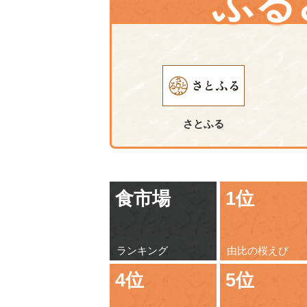
ふる
さとふる
食市場
1位
ランキング
由比の桜えび
4位
5位