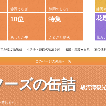
静岡うなぎ
静岡のしらす
静岡
花
10位
特集
あしたか牛
ふるさと納税
花カ
プロが選ぶ温泉宿
ホテル・旅館の宿泊予約
名勝・史跡★百景
旅の便
このページの先頭へ
フーズの缶詰
駿河湾観
を禁じます。