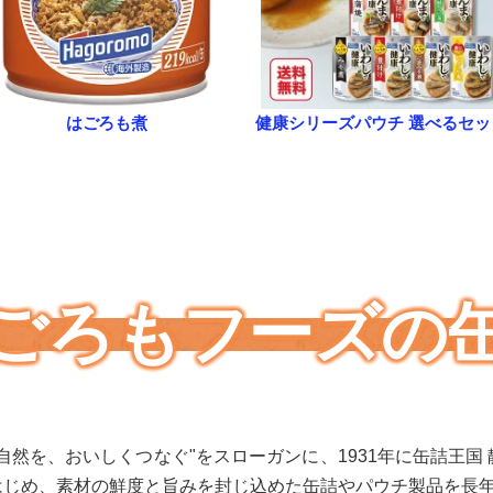
はごろも煮
健康シリーズパウチ 選べるセッ
ごろもフーズの
自然を、おいしくつなぐ"をスローガンに、1931年に缶詰王国
はじめ、素材の鮮度と旨みを封じ込めた缶詰やパウチ製品を長