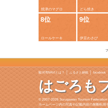
焼津のマグロ
どら焼き
8位
9位
ロールケーキ
伊豆わさび
駿河湾NAVIとは？
ふるさと納税
facebook
はごろも
© 2007-2026 Surugawan Tourism Federation
ホームページ内の写真や記載内容の無断転用