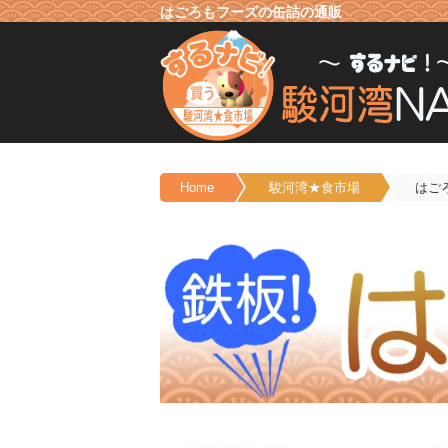
はごろもフーズの缶詰の通販
Home
駿河湾★食市場
はご