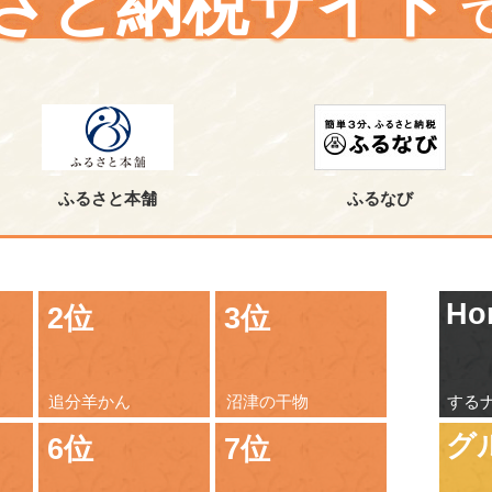
さと納税サイト
ふるさと本舗
ふるなび
Ho
2位
3位
追分羊かん
沼津の干物
する
グ
6位
7位