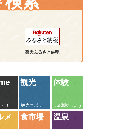
検索
で
楽天ふるさと納税
me
観光
体験
ナビ！
観光スポット
Do!体験しよう
ルメ
食市場
温泉