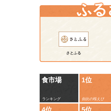
ふる
さとふる
食市場
1位
ランキング
由比の桜えび
4位
5位