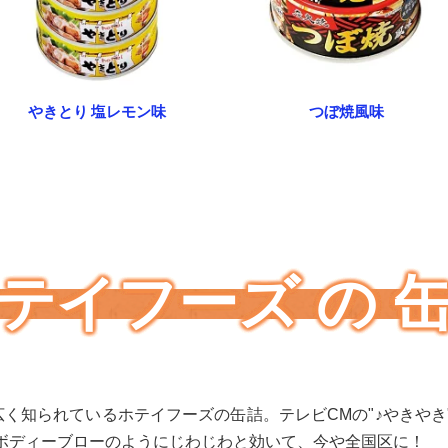
やきとり 塩レモン味
つぼ焼風味
テイフーズ の 
広く知られているホテイフーズの缶詰。テレビCMの"♪やきやき
ボディーブローのようにじわじわと効いて、今や全国区に！