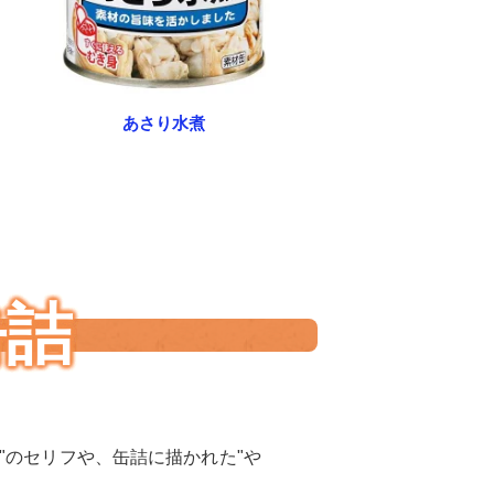
あさり水煮
缶詰
"のセリフや、缶詰に描かれた"や