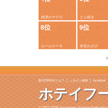
焼津のマグロ
どら焼き
8位
9位
ロールケーキ
伊豆わさび
駿河湾NAVIとは？
ふるさと納税
facebook
ホテイフ
© 2007-2026 Surugawan Tourism Federation