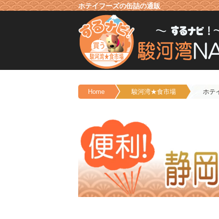
ホテイフーズの缶詰の通販
Home
駿河湾★食市場
ホテ