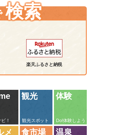
検索
で
楽天ふるさと納税
me
観光
体験
ナビ！
観光スポット
Do!体験しよう
ルメ
食市場
温泉