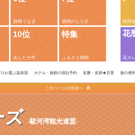
静岡うなぎ
静岡のしらす
静岡
花
10位
特集
あしたか牛
ふるさと納税
花カ
プロが選ぶ温泉宿
ホテル・旅館の宿泊予約
名勝・史跡★百景
旅の便
このページの先頭へ
ーズ
駿河湾観光連盟