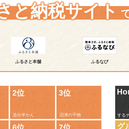
さと納税サイト
ふるさと本舗
ふるなび
Ho
2位
3位
追分羊かん
沼津の干物
する
グ
6位
7位