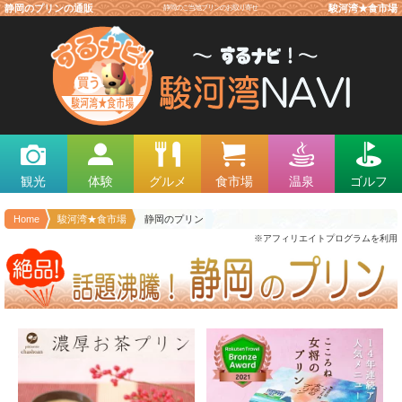
静岡のプリンの通販
静岡のご当地プリンのお取り寄せ
駿河湾★食市場
観光
体験
グルメ
食市場
温泉
ゴルフ
Home
駿河湾★食市場
静岡のプリン
※アフィリエイトプログラムを利用