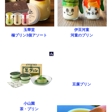
玉華堂
伊豆河童
極プリン3個アソート
河童のプリン
豆腐プリン
小山園
茶・プリン