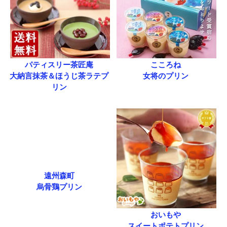
パティスリー茶匠庵
こころね
大納言抹茶＆ほうじ茶ラテプ
女将のプリン
リン
遠州森町
烏骨鶏プリン
おいもや
スイートポテトプリン