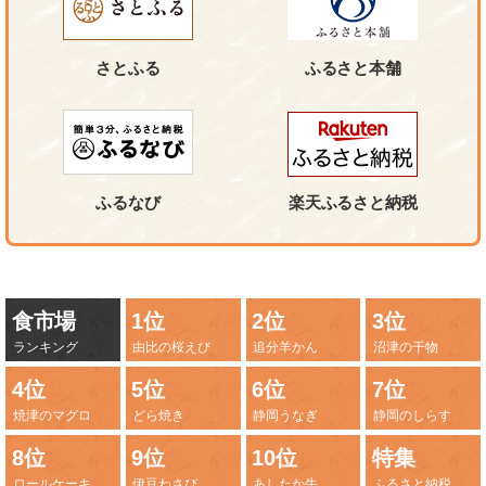
さとふる
ふるさと本舗
ふるなび
楽天ふるさと納税
食市場
1位
2位
3位
ランキング
由比の桜えび
追分羊かん
沼津の干物
4位
5位
6位
7位
焼津のマグロ
どら焼き
静岡うなぎ
静岡のしらす
8位
9位
10位
特集
ロールケーキ
伊豆わさび
あしたか牛
ふるさと納税