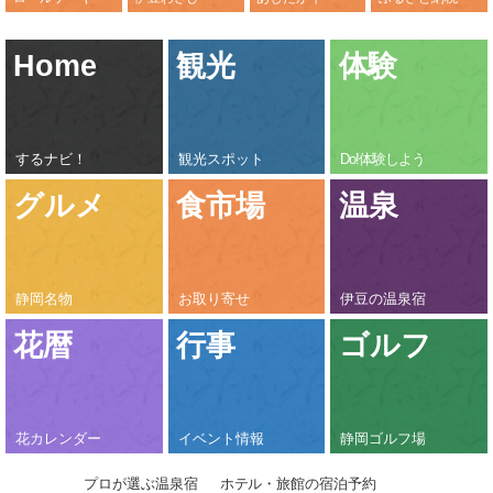
Home
観光
体験
するナビ！
観光スポット
Do!体験しよう
グルメ
食市場
温泉
静岡名物
お取り寄せ
伊豆の温泉宿
花暦
行事
ゴルフ
花カレンダー
イベント情報
静岡ゴルフ場
プロが選ぶ温泉宿
ホテル・旅館の宿泊予約