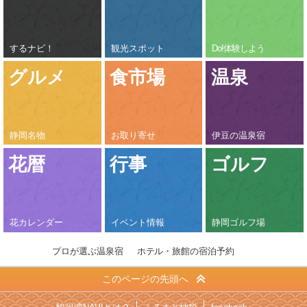
するナビ！
観光スポット
Do!体験しよう
グルメ
食市場
温泉
静岡名物
お取り寄せ
伊豆の温泉宿
花暦
行事
ゴルフ
花カレンダー
イベント情報
静岡ゴルフ場
プロが選ぶ温泉宿
ホテル・旅館の宿泊予約
このページの先頭へ