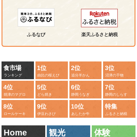
ふるなび
楽天ふるさと納税
食市場
1位
2位
3位
ランキング
由比の桜えび
追分羊かん
沼津の干物
4位
5位
6位
7位
焼津のマグロ
どら焼き
静岡うなぎ
静岡のしらす
8位
9位
10位
特集
ロールケーキ
伊豆わさび
あしたか牛
ふるさと納税
Home
観光
体験