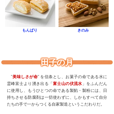
もんぱり
きのみ
田子の月
"
美味しさが命
" を信条とし、お菓子の命である水に
霊峰富士より湧き出る「
富士山の伏流水
」をふんだん
に使用し、もうひとつの命である製餡・製粉には、日
持ちさせる防腐剤は一切使わずに、しかもすべて自分
たちの手で一からつくる自家製造というこだわりだ。