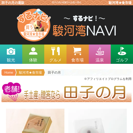
田子の月の通販
田子の月の和菓子のお取り寄せ
駿河湾★食市場
観光
体験
グルメ
食市場
温泉
ゴルフ
Home
駿河湾★食市場
田子の月
※アフィリエイトプログラムを利用