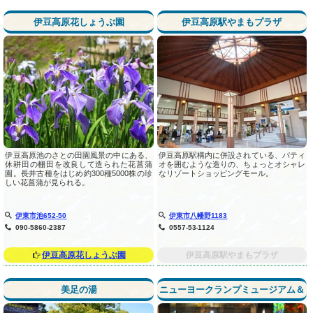
伊豆高原花しょうぶ園
伊豆高原駅やまもプラザ
伊豆高原池のさとの田園風景の中にある、
伊豆高原駅構内に併設されている、パティ
休耕田の棚田を改良して造られた花菖蒲
オを囲むような造りの、ちょっとオシャレ
園。長井古種をはじめ約300種5000株の珍
なリゾートショッピングモール。
しい花菖蒲が見られる。
伊東市池652-50
伊東市八幡野1183
090-5860-2387
0557-53-1124
伊豆高原花しょうぶ園
伊豆高原駅やまもプラザ
美足の湯
ニューヨークランプミュージアム＆
フラワーガーデン