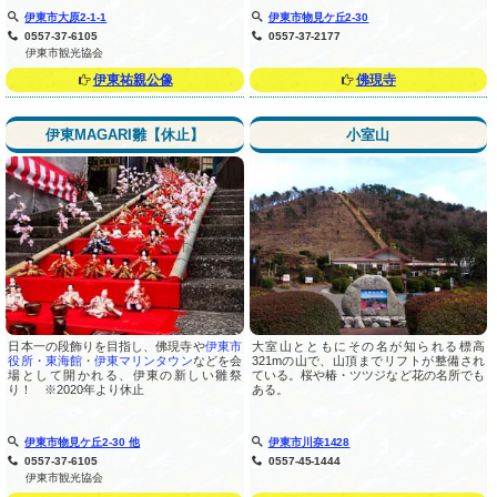
伊東市大原2-1-1
伊東市物見ケ丘2-30
0557-37-6105
0557-37-2177
伊東市観光協会
伊東祐親公像
佛現寺
伊東MAGARI雛【休止】
小室山
日本一の段飾りを目指し、佛現寺や
伊東市
大室山とともにその名が知られる標高
役所
・
東海館
・
伊東マリンタウン
などを会
321mの山で、山頂までリフトが整備され
場として開かれる、伊東の新しい雛祭
ている。桜や椿・ツツジなど花の名所でも
り！ ※2020年より休止
ある。
伊東市物見ケ丘2-30 他
伊東市川奈1428
0557-37-6105
0557-45-1444
伊東市観光協会