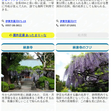
造られた、全長43mと長い長い足湯。一挙
東12景にも数えられる美しい庭が広がる曹
に70名が並んで入れ、誰でも無料で利用で
洞宗の古刹。桜の名所としても知られる。
きる。
伊東市湯川571-19
伊東市湯川377
0557-38-3811
0557-37-2691
屋外足湯 あったまり～な
松月院
林泉寺
林泉寺のフジ
今から約500年前に創建された、日光・月
伊豆を代表する藤の名所で、静岡県内でも
光菩薩を従える薬師如来をご本尊とするお
指折りの名所となっている。毎年県内外か
寺。長藤が美しいことで知られるお寺。
ら大勢の見物客が、この藤を見に訪れる。