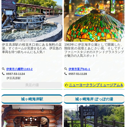
伊豆高原駅の桜並木口前にある無料の足
1963年に伊豆海洋公園として開園した、
湯。すぐホームが見渡せるため、伊豆急の
階段状の花壇とあじさい苑、そしてティ
車両を待つ鉄ちゃんにも人気！
ファニースタジオのステンドグラスランプ
が魅力の人気スポット！
伊東市八幡野1183-2
伊東市富戸841-1
0557-53-1124
0557-51-1128
伊豆高原駅
美足の湯
ニューヨークランプミュージアム＆
フラワーガーデン
城ヶ崎海岸駅
城ヶ崎海岸 ぽっぽの湯