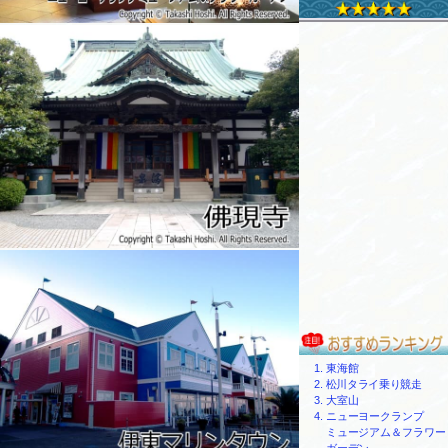
東海館
松川タライ乗り競走
大室山
ニューヨークランプ
ミュージアム＆フラワー
ガーデン