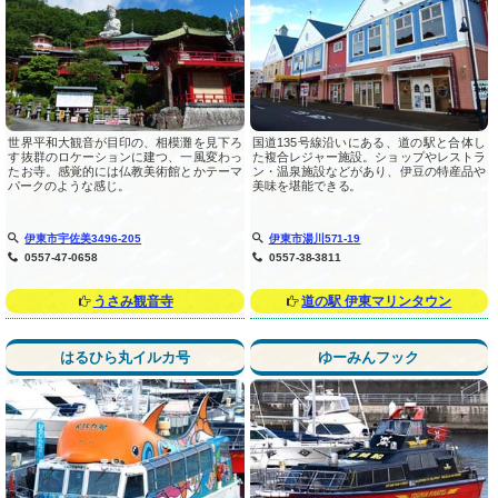
世界平和大観音が目印の、相模灘を見下ろ
国道135号線沿いにある、道の駅と合体し
す抜群のロケーションに建つ、一風変わっ
た複合レジャー施設。ショップやレストラ
たお寺。感覚的には仏教美術館とかテーマ
ン・温泉施設などがあり、伊豆の特産品や
パークのような感じ。
美味を堪能できる。
伊東市宇佐美3496-205
伊東市湯川571-19
0557-47-0658
0557-38-3811
うさみ観音寺
道の駅 伊東マリンタウン
はるひら丸イルカ号
ゆーみんフック