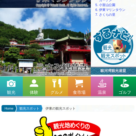
小室山公園
伊東マリンタウン
さくらの里
駿河湾観光連盟
観光
体験
グルメ
食市場
温泉
ゴルフ
Home
観光スポット
伊東の観光スポット