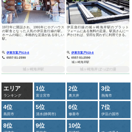
1972年に開設され、1991年にログハウス
伊豆急行線の城ヶ崎海岸駅のプラット
の駅舎となった人気の伊豆急行線の駅。
フォームにある無料の足湯。駅員さんに一
ホームの端に、本格的な足湯がある珍しい
声かければ、切符を買わずに利用できる。
駅。
伊東市富戸919-8
伊東市富戸919-8
0557-51-2590
0557-51-2590
城ヶ崎海岸駅
城ヶ崎海岸駅
城ヶ崎海岸 ぽっぽの湯
エリア
1位
2位
3位
ランキング
富士宮市
奥大井
熱海市
4位
5位
6位
7位
島田市
清水(静岡市)
修善寺
伊豆の国市
8位
9位
10位