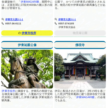
舎建築物で、「
伊東MAGARI雛
」期間中に
公園で、かつての伊東氏の館跡とされる
は、正面玄関に27段約400体の雛人形の段
所。物見の松や伊東祐親の騎馬像などがあ
飾りが登場する。
る。
伊東市大原2-1-1
伊東市大原2-1-1
0557-36-0111
0557-37-6105
伊東市観光協会
伊東市役所
物見塚公園
伊東祐親公像
佛現寺
伊東市役所
に隣接する、伊東氏の館跡であ
伊豆に配流された日蓮が、3年の時を過ご
る物見塚公園に建つ、八重姫の父で平安時
した毘沙門堂草庵跡に建つ霊跡寺院で日蓮
代末期に活躍した伊東の豪族 伊東祐親の
宗本山の一つ。「
伊東MAGARI雛
」の会場
騎馬像。
でもある。