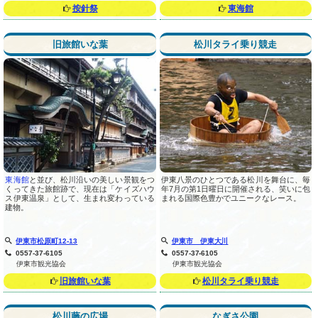
按針祭
東海館
旧旅館いな葉
松川タライ乗り競走
東海館
と並び、松川沿いの美しい景観をつ
伊東八景のひとつである松川を舞台に、毎
くってきた旅館跡で、現在は「ケイズハウ
年7月の第1日曜日に開催される、笑いに包
ス伊東温泉」として、生まれ変わっている
まれる国際色豊かでユニークなレース。
建物。
伊東市松原町12-13
伊東市 伊東大川
0557-37-6105
0557-37-6105
伊東市観光協会
伊東市観光協会
旧旅館いな葉
松川タライ乗り競走
松川藤の広場
なぎさ公園