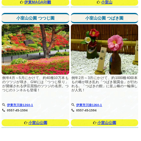
伊東MAGARI雛
小室山
小室山公園 つつじ園
小室山公園 つばき園
例年4月～5月にかけて、約40種10万本も
例年2月～3月にかけて、約1000種4000本
のツツジが咲き、GWには「つつじ祭り」
もの椿が咲き乱れ「つばき観賞会」が行わ
が開催される伊豆屈指のツツジの名所。つ
れる。「つばきの館」に並ぶ椿の一輪挿し
つじのトンネルも登場！
が人気！
伊東市川奈1260-1
伊東市川奈1260-1
0557-45-1594
0557-45-1594
小室山公園
小室山公園