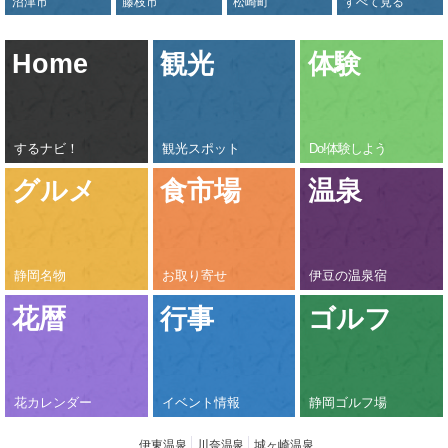
沼津市
藤枝市
松崎町
すべて見る
Home
観光
体験
するナビ！
観光スポット
Do!体験しよう
グルメ
食市場
温泉
静岡名物
お取り寄せ
伊豆の温泉宿
花暦
行事
ゴルフ
花カレンダー
イベント情報
静岡ゴルフ場
伊東温泉
川奈温泉
城ヶ崎温泉