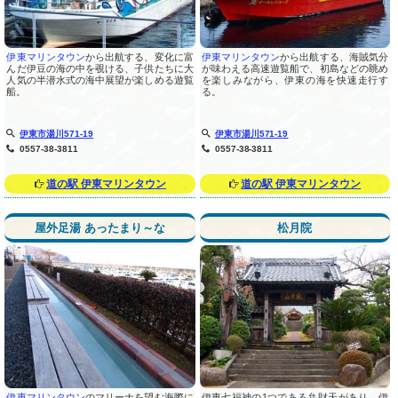
伊東マリンタウン
から出航する、変化に富
伊東マリンタウン
から出航する、海賊気分
んだ伊豆の海の中を覗ける、子供たちに大
が味わえる高速遊覧船で、初島などの眺め
人気の半潜水式の海中展望が楽しめる遊覧
を楽しみながら、伊東の海を快速走行す
船。
る。
伊東市湯川571-19
伊東市湯川571-19
0557-38-3811
0557-38-3811
道の駅 伊東マリンタウン
道の駅 伊東マリンタウン
屋外足湯 あったまり～な
松月院
伊東マリンタウン
のマリーナを望む海際に
伊東七福神の1つである弁財天があり、伊