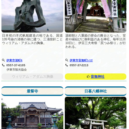
日本初の洋式帆船建造の地である、国道
源頼朝と八重姫の密会の舞台となった、安
135号線の渚橋の袂に建つ、三浦按針こと
産や縁結びに御利益のある神社。毎年11月
ウィリアム・アダムスの胸像。
10日に、伊豆三大奇祭「尻つみ祭り」が行
われる。
伊東市渚町6
伊東市音無町1-12
0557-37-6105
0557-37-2213
伊東市観光協会
ウィリアム・アダムス胸像
音無神社
最誓寺
日暮八幡神社