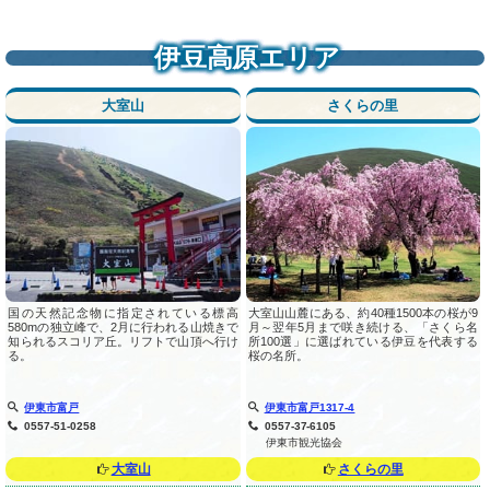
伊豆高原エリア
大室山
さくらの里
国の天然記念物に指定されている標高
大室山山麓にある、約40種1500本の桜が9
580mの独立峰で、2月に行われる山焼きで
月～翌年5月まで咲き続ける、「さくら名
知られるスコリア丘。リフトで山頂へ行け
所100選」に選ばれている伊豆を代表する
る。
桜の名所。
伊東市富戸
伊東市富戸1317-4
0557-51-0258
0557-37-6105
伊東市観光協会
大室山
さくらの里