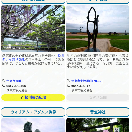
伊東市の中心市街地を流れる松川の、
松川
地元の彫刻家 重岡建治の美術館とも言え
タライ乗り競走
のゴール近くの河口にある
るほどに彫刻が配されている、初島が浮か
広場で、ぐるりと藤棚が設けられている。
ぶ相模灘を一望できる、松川河口にある芝
生の緑が美しい公園。
伊東市渚町1
伊東市東松原町178-36
0557-37-6105
0557-37-6105
伊東市観光協会
伊東市観光協会
松川藤の広場
なぎさ公園
ウィリアム・アダムス胸像
音無神社