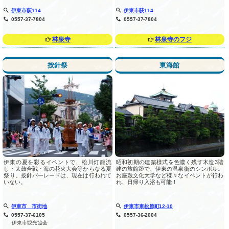
伊東市荻114
伊東市荻114
0557-37-7804
0557-37-7804
林泉寺
林泉寺のフジ
按針祭
東海館
伊東の夏を彩るイベントで、松川灯籠流
昭和初期の建築様式を色濃く残す木造3階
し・太鼓合戦・海の花火大会等からなる夏
建の旅館跡で、伊東の温泉街のシンボル。
祭り。按針パーレードは、現在は行われて
お座敷文化大学など様々なイベントが行わ
いない。
れ、日帰り入浴も可能！
伊東市 市街地
伊東市東松原町12-10
0557-37-6105
0557-36-2004
伊東市観光協会