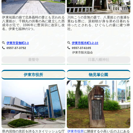
伊東祐親の娘で北条義時の妻とも言われる
川向こうの音無の森で、八重姫との逢瀬を
八重姫が、千鶴丸の供養の為に建立した西
重ねる際に、源頼朝が身を潜め日暮れを
成寺が元で、1596年に曹洞宗に改宗し改
待ったとされる、ひぐらしの森に建つ神
名。伊東七福神の1つ。
社。
伊東市音無町2-3
伊東市桜木町1-2-10
0557-37-3752
0557-37-6105
伊東市観光協会
最誓寺
日暮八幡神社
伊東市役所
物見塚公園
県内屈指の意匠を誇るスタイリッシュな庁
伊東市役所
に隣接する小高い丘の上にある