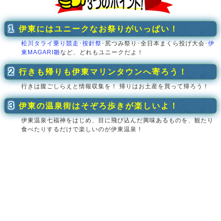
１
伊東にはユニークなお祭りがいっぱい！
松川タライ乗り競走
･
按針祭
･尻つみ祭り･全日本まくら投げ大会･
伊
東MAGARI雛
など、どれもユニークだよ！
２
行きも帰りも伊東マリンタウンへ寄ろう！
行きは腹ごしらえと情報収集を！ 帰りはお土産を買って帰ろう！
３
伊東の温泉街はそぞろ歩きが楽しいよ！
伊東温泉七福神をはじめ、目に飛び込んだ興味あるものを、観たり
食べたりするだけで楽しいのが伊東温泉！