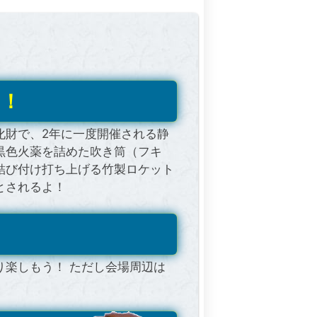
一！
化財で、2年に一度開催される静
黒色火薬を詰めた吹き筒（フキ
結び付け打ち上げる竹製ロケット
とされるよ！
楽しもう！ ただし会場周辺は