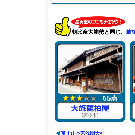
朝比奈大龍勢と同じ、
藤
富士山本宮浅間大社