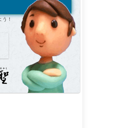
！
よう！