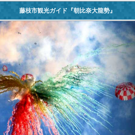
藤枝市観光ガイド
『
朝比奈大龍勢
』