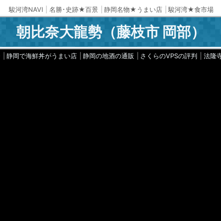
駿河湾NAVI
名勝･史跡★百景
静岡名物★うまい店
駿河湾★食市場
朝比奈大龍勢
（藤枝市 岡部）
Q
静岡で海鮮丼がうまい店
静岡の地酒の通販
さくらのVPSの評判
法隆