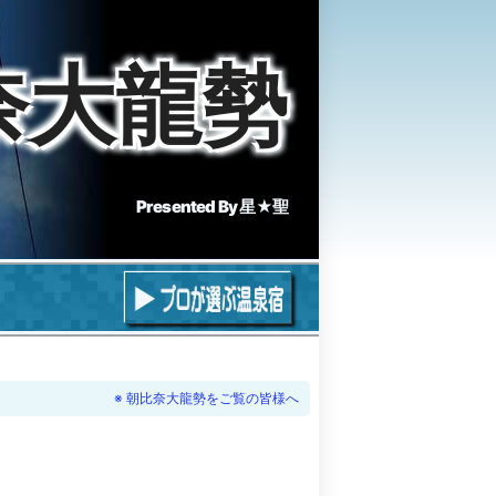
奈大龍勢
Presented By
星★聖
朝比奈大龍勢をご覧の皆様へ