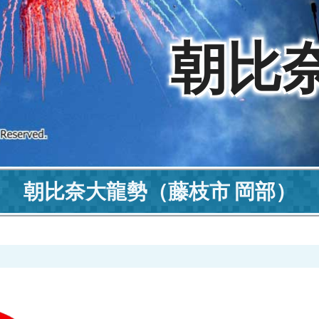
朝比
朝比奈大龍勢
（藤枝市 岡部）