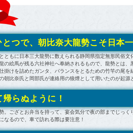
ひとつで、朝比奈大龍勢こそ日本
とともに日本三大龍勢に数えられる静岡県指定無形民俗文
龍の絵馬が残る六社神社へ奉納されるもので、龍勢とは、
仕掛けを詰めたガンタ、バランスをとるための竹竿の尾を
の朝比奈氏と岡部氏が連絡用の狼煙として用いたのが起源
て帰らぬように！
勢。ござとお弁当を持って、宴会気分で夜の部までじっくり
になるので、車で訪れる際は要注意！