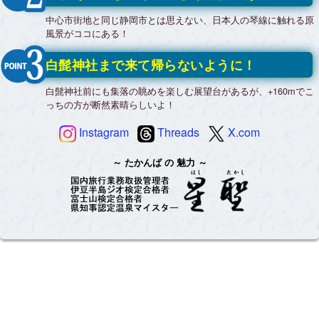
中心市街地と同じ静岡市とは思えない、日本人の琴線に触れる原
風景がココにある！
白髭神社まで来て帰らないように！
白髭神社前にも集落の眺めを楽しむ展望台があるが、+160mでこ
っちの方が断然素晴らしいよ！
Instagram
Threads
X.com
たかんば
の
魅力