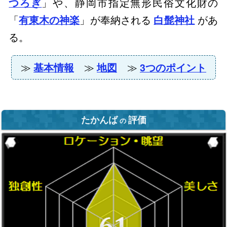
」や、静岡市指定無形民俗文化財の
つろぎ
「
」が奉納される
があ
有東木の神楽
白髭神社
る。
≫
≫
≫
基本情報
地図
3つのポイント
たかんば
評価
の