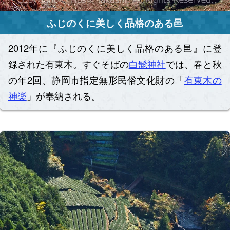
ふじのくに美しく品格のある邑
2012年に『ふじのくに美しく品格のある邑』に登
録された有東木。すぐそばの
白髭神社
では、春と秋
の年2回、静岡市指定無形民俗文化財の「
有東木の
神楽
」が奉納される。