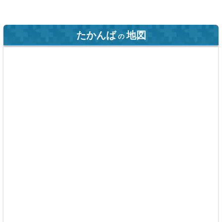
たかんば
地図
の