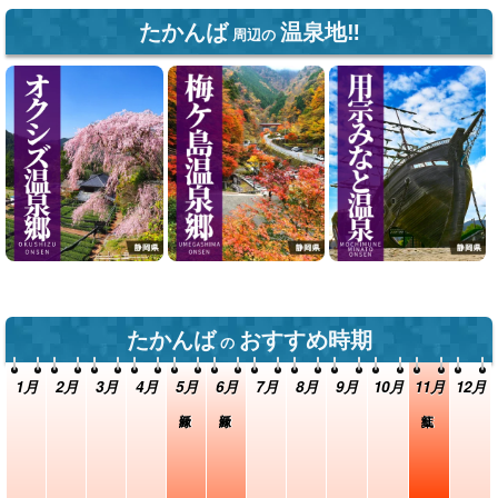
たかんば
温泉地‼
周辺の
たかんば
おすすめ時期
の
1月
2月
3月
4月
5月
6月
7月
8月
9月
10月
11月
12月
新緑
新緑
紅葉