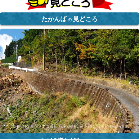
たかんば
見どころ
の