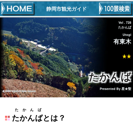
静岡市観光ガイド
Vol . 728
たかんば
Utogi
有東木
たかんば
Presented By
星★聖
たかんば
たかんば
とは？