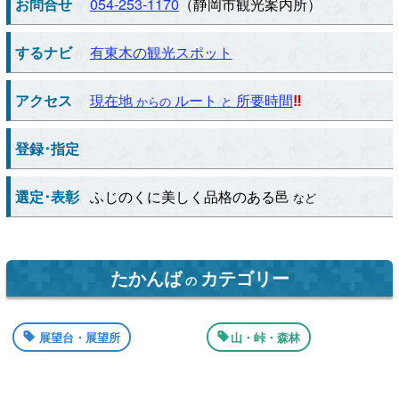
お問合せ
054-253-1170
（静岡市観光案内所）
するナビ
有東木の観光スポット
アクセス
現在地
ルート
所要時間
‼
からの
と
登録･指定
選定･表彰
ふじのくに美しく品格のある邑
など
たかんば
カテゴリー
の
展望台・展望所
山・峠・森林