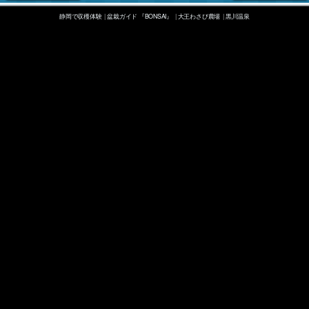
静岡で収穫体験
盆栽ガイド 『BONSAI』
大王わさび農場
黒川温泉