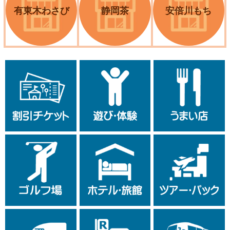
有東木わさび
静岡茶
安倍川もち