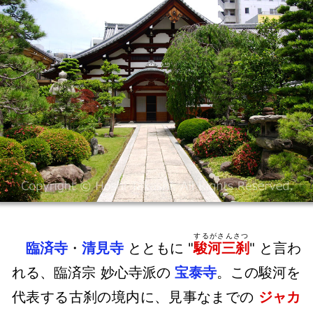
するがさんさつ
臨済寺
・
清見寺
とともに "
駿河三刹
" と言わ
れる、臨済宗 妙心寺派の
宝泰寺
。この駿河を
代表する古刹の境内に、見事なまでの
ジャカ