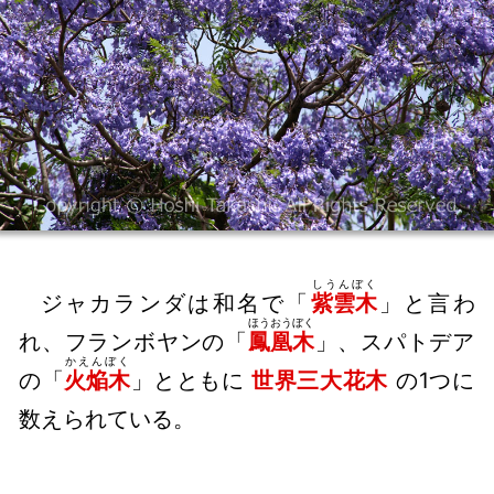
しうんぼく
ジャカランダは和名で「
紫雲木
」と言わ
ほうおうぼく
れ、フランボヤンの「
鳳凰木
」、スパトデア
かえんぼく
の「
火焔木
」とともに
世界三大花木
の1つに
数えられている。