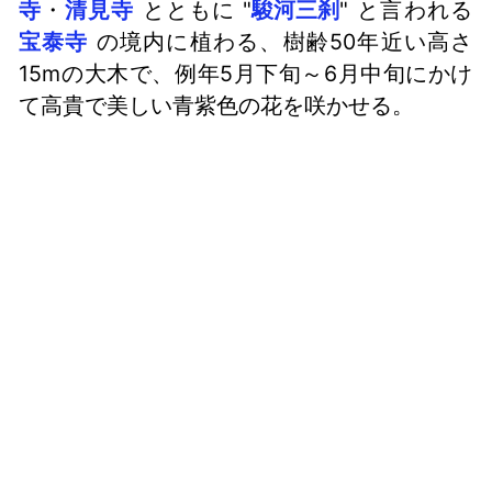
寺
・
清見寺
とともに "
駿河三刹
" と言われる
宝泰寺
の境内に植わる、樹齢50年近い高さ
15mの大木で、例年5月下旬～6月中旬にかけ
て高貴で美しい青紫色の花を咲かせる。