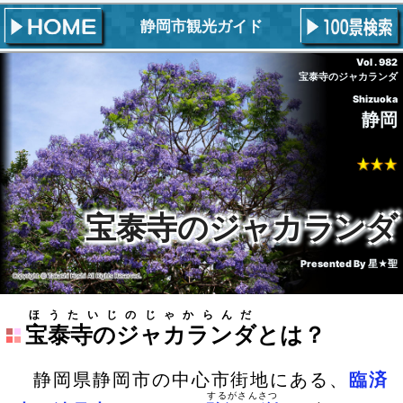
静岡市観光ガイド
Vol . 982
宝泰寺のジャカランダ
Shizuoka
静岡
宝泰寺のジャカランダ
Presented By
星★聖
ほうたいじのじゃからんだ
宝泰寺のジャカランダ
とは？
静岡県静岡市の中心市街地にある、
臨済
するがさんさつ