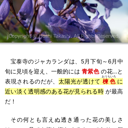
宝泰寺のジャカランダは、5月下旬～6月中
旬に見頃を迎え、一般的には
青紫色
の花…と
おうちいろ
表現されるのだが、
太陽光が透けて
楝色
に
近い淡く透明感のある花が見られる時
が最高
だ！
その何とも言えぬ透き通った花の美しさ