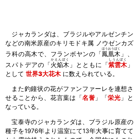
ジャカランダは、ブラジルやアルゼンチン
などの南米原産のキリモドキ属 ノウゼンカズ
ほうおうぼく
ラ科の高木で、フランボヤンの「
鳳凰木
」、
かえんぼく
しうんぼく
スパトデアの「
火焔木
」とともに「
紫雲木
」
として
世界3大花木
に数えられている。
また釣鐘状の花がファンファーレを連想さ
せることから、花言葉は「
名誉
」「
栄光
」と
なっている。
宝泰寺のジャカランダは、ブラジル原産の
種子を1976年より温室にて13年大事に育てて