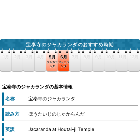
宝泰寺のジャカランダのおすすめ時期
1月
2月
3月
4月
5月
6月
7月
8月
9月
10月
11月
12月
ジャカラ
ジャカラ
ンダ
ンダ
宝泰寺のジャカランダの基本情報
名称
宝泰寺のジャカランダ
読み方
ほうたいじのじゃからんだ
英訳
Jacaranda at Houtai-ji Temple