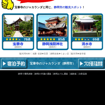
宝泰寺のジャカランダと同じ、
静岡市の観光スポット
！
駿河湾NAVI
名勝･史跡★百景
静岡名物★うまい店
駿河湾★食市場
宝泰寺のジャカランダ
（静岡市）
静岡で乗馬体験
静岡の羊羹の通販
静岡おでん通販
姫路城
白骨温泉