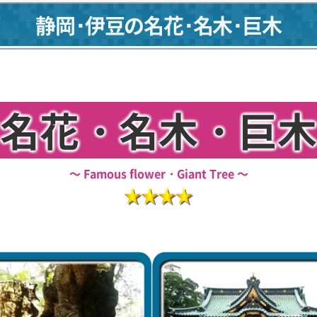
静岡･伊豆の名花･名木･巨木
名花・名木・巨木
Famous flower・Giant Tree