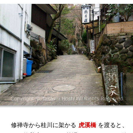
修禅寺から桂川に架かる
虎溪橋
を渡ると、