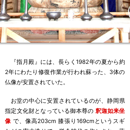
『指月殿』には、長らく1982年の夏から約
2年にわたり修復作業が行われ蘇った、3体の
仏像が安置されていた。
お堂の中心に安置されているのが、静岡県
指定文化財となっている御本尊の
釈迦如来坐
像
で、像高203cm 膝張り169cmというスギ