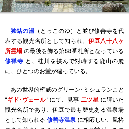
独鈷の湯
（とっこのゆ）と並び修善寺を代
表する観光名所として知られ、
伊豆八十八ヶ
所霊場
の最後を飾る第88番札所となっている
修禅寺
と、桂川を挟んで対峙する鹿山の麓
に、ひとつのお堂が建っている。
あの世界的権威のグリーン･ミシュランこと
"
ギド･ヴェール
" にて、見事
二ツ星
に輝いた
観光名所であり、伊豆で最も歴史ある温泉場
として知られる
修善寺温泉
に相応しい、風格