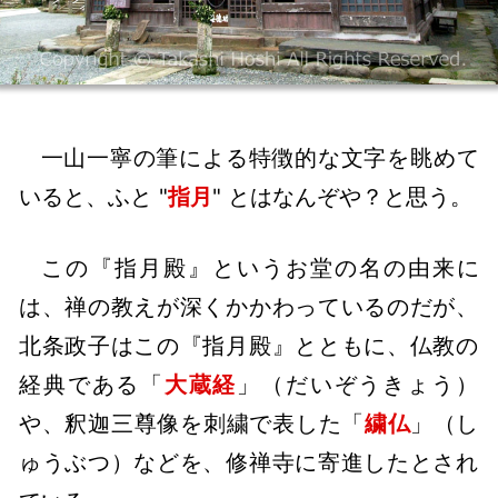
一山一寧の筆による特徴的な文字を眺めて
いると、ふと "
指月
" とはなんぞや？と思う。
この『指月殿』というお堂の名の由来に
は、禅の教えが深くかかわっているのだが、
北条政子はこの『指月殿』とともに、仏教の
経典である「
大蔵経
」（だいぞうきょう）
や、釈迦三尊像を刺繍で表した「
繍仏
」（し
ゅうぶつ）などを、修禅寺に寄進したとされ