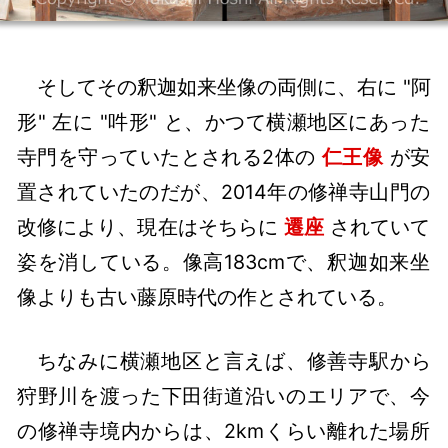
そしてその釈迦如来坐像の両側に、右に "阿
形" 左に "吽形" と、かつて横瀬地区にあった
寺門を守っていたとされる2体の
仁王像
が安
置されていたのだが、2014年の修禅寺山門の
改修により、現在はそちらに
遷座
されていて
姿を消している。像高183cmで、釈迦如来坐
像よりも古い藤原時代の作とされている。
ちなみに横瀬地区と言えば、修善寺駅から
狩野川を渡った下田街道沿いのエリアで、今
の修禅寺境内からは、2kmくらい離れた場所