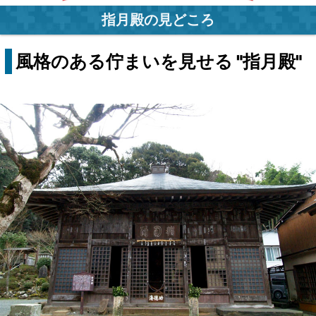
指月殿の見どころ
風格のある佇まいを見せる "指月殿"