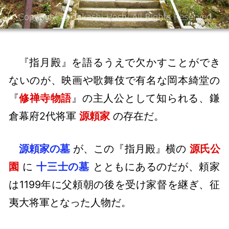
『指月殿』を語るうえで欠かすことができ
ないのが、映画や歌舞伎で有名な岡本綺堂の
『
修禅寺物語
』の主人公として知られる、鎌
倉幕府2代将軍
源頼家
の存在だ。
源頼家の墓
が、この『指月殿』横の
源氏公
園
に
十三士の墓
とともにあるのだが、頼家
は1199年に父頼朝の後を受け家督を継ぎ、征
夷大将軍となった人物だ。