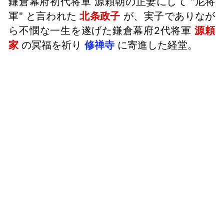
鎌倉幕府初代将軍 源頼朝の正妻にして "尼将
軍" と言われた
北条政子
が、実子でありなが
ら不憫な一生を遂げた鎌倉幕府2代将軍
源頼
家
の冥福を祈り
修禅寺
に寄進した経堂。