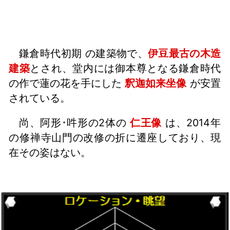
鎌倉時代初期 の建築物で、
伊豆最古の木造
建築
とされ、堂内には御本尊となる鎌倉時代
の作で蓮の花を手にした
釈迦如来坐像
が安置
されている。
尚、阿形･吽形の2体の
仁王像
は、2014年
の修禅寺山門の改修の折に遷座しており、現
在その姿はない。