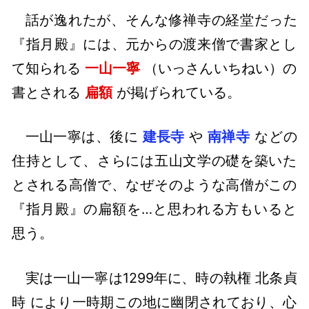
話が逸れたが、そんな修禅寺の経堂だった
『指月殿』には、元からの渡来僧で書家とし
て知られる
一山一寧
（いっさんいちねい）の
書とされる
扁額
が掲げられている。
一山一寧は、後に
建長寺
や
南禅寺
などの
住持として、さらには五山文学の礎を築いた
とされる高僧で、なぜそのような高僧がこの
『指月殿』の扁額を…と思われる方もいると
思う。
実は一山一寧は1299年に、時の執権 北条貞
時 により一時期この地に幽閉されており、心