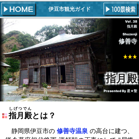
伊豆市観光ガイド
Vol . 38
指月殿
Shuzenji
修善寺
指月殿
Presented By
星★聖
しげつでん
指月殿
とは？
静岡県伊豆市の
修善寺温泉
の高台に建つ、