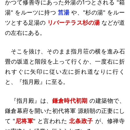
かつて修善寺にあった外湯の1つとされる "箱
湯" をルーツに持つ
筥湯
や、"杉の湯" をルー
ツとする足湯の
リバーテラス杉の湯
などが道
の左右にある。
そこを抜け、そのまま指月荘の横を進み石
畳の坂道と階段を上って行くか、一度右に折
れすぐに矢印に従い左に折れ道なりに行く
と、『指月殿』に至る。
『指月殿』は、
鎌倉時代初期
の建築物で、
鎌倉幕府を開いた初代将軍 源頼朝の正妻にし
て "
尼将軍
" と言われた
北条政子
が、修禅寺