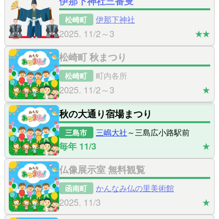
伊那下神社三番叟
伊那下神社
松崎町
2025. 11/2～3
★★
松崎町 秋まつり
町内各所
松崎町
2025. 11/2～3
★
秋の大通り宿場まつり
三嶋大社
～三島広小路駅前
三島市
毎年 11/3
★
仏像展示室 無料観覧
かんなみ仏の里美術館
函南町
2025. 11/3
★