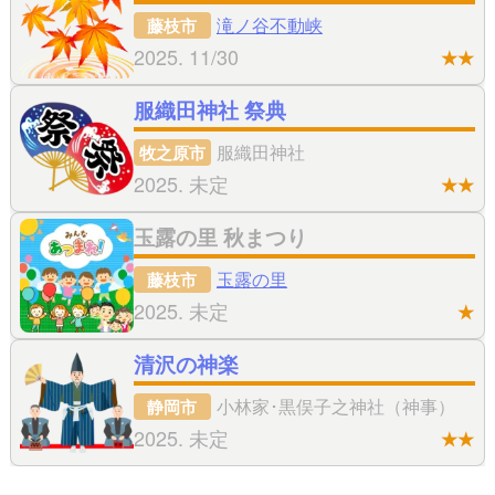
滝ノ谷不動峡
藤枝市
2025. 11/30
★★
服織田神社 祭典
服織田神社
牧之原市
2025. 未定
★★
玉露の里 秋まつり
玉露の里
藤枝市
2025. 未定
★
清沢の神楽
小林家･黒俣子之神社（神事）
静岡市
2025. 未定
★★