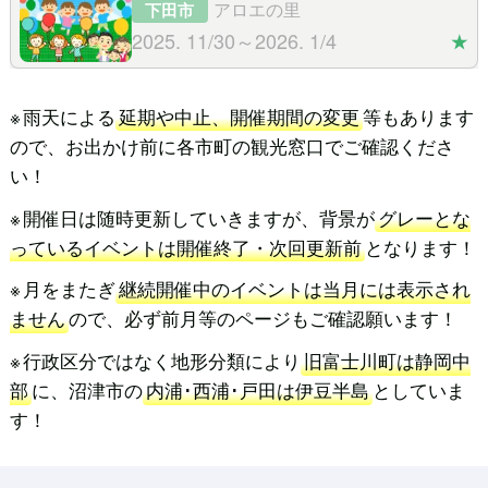
アロエの里
下田市
2025. 11/30～2026. 1/4
★
雨天による
延期や中止、開催期間の変更
等もあります
ので、お出かけ前に各市町の観光窓口でご確認くださ
い！
開催日は随時更新していきますが、背景が
グレーとな
っているイベントは開催終了・次回更新前
となります！
月をまたぎ
継続開催中のイベントは当月には表示され
ません
ので、必ず前月等のページもご確認願います！
行政区分ではなく地形分類により
旧富士川町は静岡中
部
に、沼津市の
内浦･西浦･戸田は伊豆半島
としていま
す！