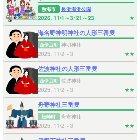
長浜海浜公園
熱海市
2026. 11/1～3･21～23
★
海名野神明神社の人形三番叟
神明神社
西伊豆町
2025. 11/2～3
★★
佐波神社の人形三番叟
佐波神社
西伊豆町
2025. 11/2～3
★★
舟寄神社三番叟
舟寄神社
松崎町
2025. 11/2～3
★★