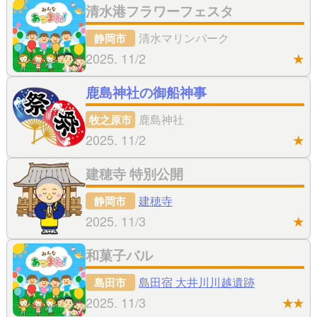
清水港フラワーフェスタ
清水マリンパーク
静岡市
2025. 11/2
★
鹿島神社の御船神事
鹿島神社
牧之原市
2025. 11/2
★
建穂寺 特別公開
建穂寺
静岡市
2025. 11/3
★
和菓子バル
島田宿 大井川川越遺跡
島田市
2025. 11/3
★★