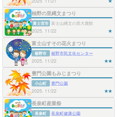
2025. 11/21
★
柚野の里縄文まつり
富士山縄文の里大鹿館
富士宮市
2025. 11/22
★
富士山すその花火まつり
裾野市民文化センター
裾野市
2025. 11/22
★★
豊門公園もみじまつり
豊門公園
小山町
2025. 11/22
★★
長泉町産業祭
長泉町健康公園
長泉町