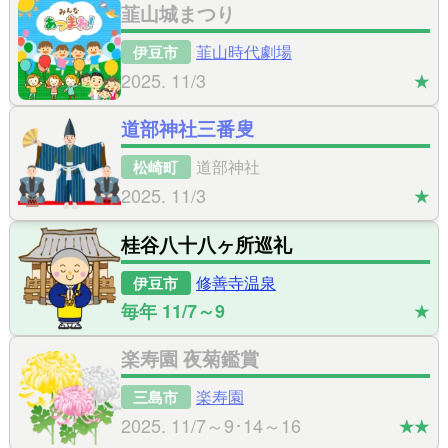
韮山城まつり
韮山時代劇場
伊豆市
2025. 11/3
★
道部神社三番叟
道部神社
松崎町
2025. 11/3
★
桂谷八十八ヶ所巡礼
修善寺温泉
伊豆市
毎年 11/7～9
★
楽寿園 夜菊鑑賞
楽寿園
三島市
2025. 11/7～9･14～16
★★