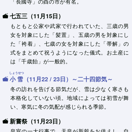
「長國寺」の酉の市が有名。
七五三（11月15日）
もともと公家や武家で行われていた、三歳の男
女を対象にした「髪置」、五歳の男を対象にし
た「袴着」、七歳の女を対象にした「帯解」の
式をまとめて祝うようになった儀式。お土産に
は「千歳飴」が一般的。
しょうせつ
小雪
（11月22 / 23日）～二十四節気～
冬の訪れを告げる節気だが、雪は少なく寒さも
本格化していない頃。地域によっては初雪が舞
い、寒気に冬の気配が感じられる季節。
新嘗祭（11月23日）
皇室の一大行事で、天皇が新穀をお供えし、自