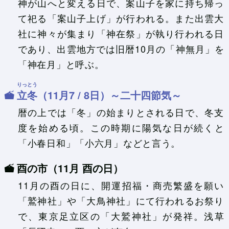
神が山へと変える日で、案山子を家に持ち帰っ
て祀る「案山子上げ」が行われる。また出雲大
社に神々が集まり「神在祭」が執り行われる日
であり、出雲地方では旧暦10月の「神無月」を
「神在月」と呼ぶ。
りっとう
立冬
（11月7 / 8日）～二十四節気～
暦の上では「冬」の始まりとされる日で、冬支
度を始める頃。この時期に陽気な日が続くと
「小春日和」「小六月」などと言う。
酉の市（11月 酉の日）
11月の酉の日に、開運招福・商売繁盛を願い
「鷲神社」や「大鳥神社」にて行われるお祭り
で、東京足立区の「大鷲神社」が発祥。浅草