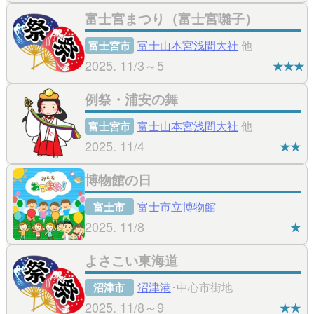
富士宮まつり（富士宮囃子）
富士山本宮浅間大社
他
富士宮市
2025. 11/3～5
★★★
例祭・浦安の舞
富士山本宮浅間大社
他
富士宮市
2025. 11/4
★★
博物館の日
富士市立博物館
富士市
2025. 11/8
★
よさこい東海道
沼津港
･中心市街地
沼津市
2025. 11/8～9
★★