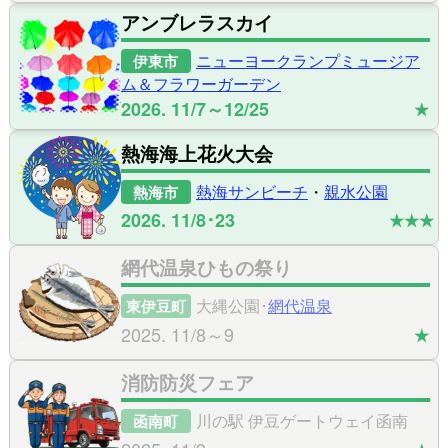
アンブレラスカイ
ニューヨークランプミュージア
伊東市
ム＆フラワーガーデン
2026. 11/7～12/25
★
熱海海上花火大会
熱海サンビーチ
・
親水公園
熱海市
2026. 11/8･23
★★★
網代温泉ひもの祭り
大縄公園･
網代温泉
東伊豆町
2025. 11/8～9
★
消防防災フェア
川の駅 伊豆ゲートウェイ函南
函南町