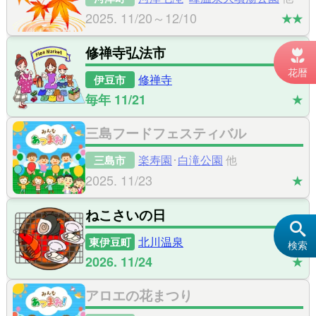
2025. 11/20～12/10
★★
修禅寺弘法市

花暦
修禅寺
伊豆市
毎年 11/21
★
三島フードフェスティバル
楽寿園
･
白滝公園
他
三島市
2025. 11/23
★
ねこさいの日

北川温泉
東伊豆町
検索
2026. 11/24
★
アロエの花まつり