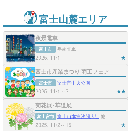
富士山麓エリア
夜景電車
岳南電車
富士市
2025. 11/1
★
富士市産業まつり 商工フェア
富士市中央公園
富士市
2025. 11/1～2
★★
菊花展･華道展
富士山本宮浅間大社
他
富士宮市
2025. 11/2～15
★