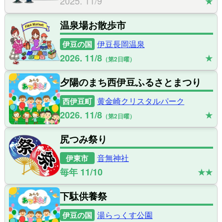
2025. 11/9
★
温泉場お散歩市
伊豆長岡温泉
伊豆の国
2026. 11/8
★
第2日曜
夕陽のまち西伊豆ふるさとまつり
黄金崎クリスタルパーク
西伊豆町
2026. 11/8
★
第2日曜
尻つみ祭り
音無神社
伊東市
毎年 11/10
★★
下駄供養祭
湯らっくす公園
伊豆の国