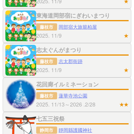
2025. 11/9
★
東海道岡部宿にぎわいまつり
岡部宿大旅籠柏屋
藤枝市
2025. 11/9
★
志太ぐんがまつり
志太郡衙跡
藤枝市
2025. 11/9
★
花回廊イルミネーション
蓮華寺池公園
藤枝市
2025. 11/13～2026 .2/28
★★
七五三祝祭
靜岡縣護國神社
静岡市