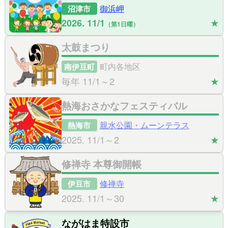
御浜岬
沼津市
2026. 11/1
★
第1日曜
太鼓まつり
町内各地区
南伊豆町
毎年 11/1～2
★
熱海おさかなフェスティバル
親水公園・ムーンテラス
熱海市
2025. 11/1～2
★
修禅寺 本尊御開帳
修禅寺
伊豆市
2025. 11/1～30
★
ながはま特設市