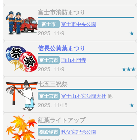
富士市消防まつり
富士市中央公園
富士市
2025. 11/9
★
信長公黄葉まつり
西山本門寺
富士宮市
2025. 11/9
★★★
七五三祝祭
富士山本宮浅間大社
他
富士宮市
2025. 11/15
★
紅葉ライトアップ
秩父宮記念公園
御殿場市