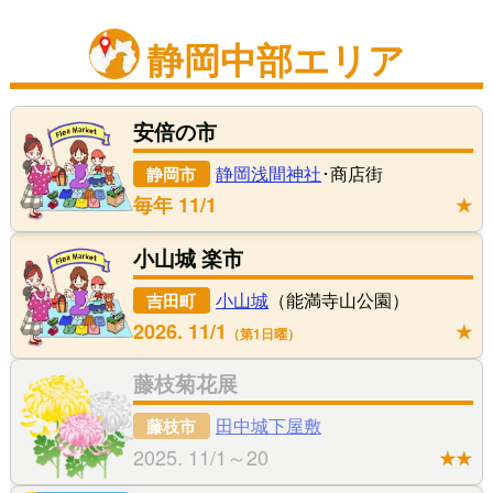
静岡中部エリア
安倍の市
静岡浅間神社
･商店街
静岡市
毎年 11/1
★
小山城 楽市
小山城
（能満寺山公園）
吉田町
2026. 11/1
★
第1日曜
藤枝菊花展
田中城下屋敷
藤枝市
2025. 11/1～20
★★