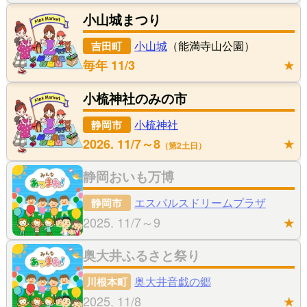
小山城まつり
小山城
（能満寺山公園）
吉田町
毎年 11/3
★
小梳神社のみの市
小梳神社
静岡市
2026. 11/7～8
★
第2土日
静岡おいも万博
エスパルスドリームプラザ
静岡市
2025. 11/7～9
★
奥大井ふるさと祭り
奥大井音戯の郷
川根本町
2025. 11/8
★