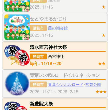
2025. 11/16
★
せとやまるかじり
藤の瀬会館
藤枝市
2025. 11/15
★
清水西宮神社大祭
西宮神社
静岡市
毎年. 11/19～20
★★
青葉シンボルロードイルミネーション
青葉シンボルロード
･
常磐公園
静岡市
2025. 11/21～2026. 2/15
★★★
新豊院大祭