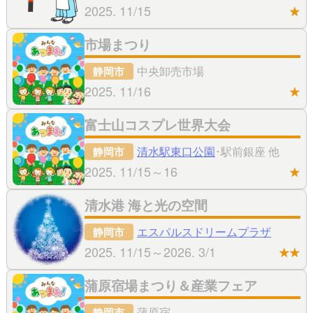
2025. 11/15
★
市場まつり
中央卸売市場
静岡市
2025. 11/16
★
富士山コスプレ世界大会
清水駅東口公園
･駅前銀座 他
静岡市
2025. 11/15～16
★
清水港 海と光の空間
エスパルスドリームプラザ
静岡市
2025. 11/15～2026. 3/1
★★
蒲原宿場まつり＆産業フェア
蒲原宿
静岡市