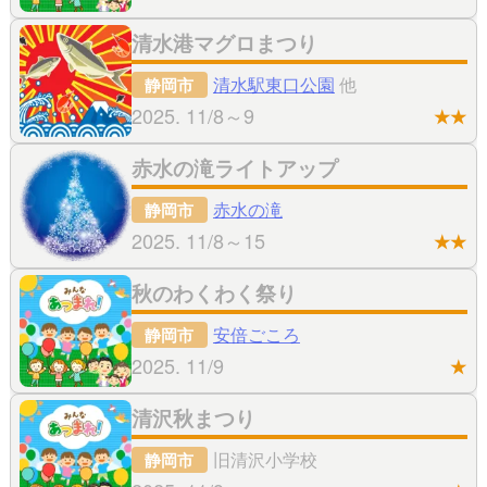
清水港マグロまつり
清水駅東口公園
他
静岡市
2025. 11/8～9
★★
赤水の滝ライトアップ
赤水の滝
静岡市
2025. 11/8～15
★★
秋のわくわく祭り
安倍ごころ
静岡市
2025. 11/9
★
清沢秋まつり
旧清沢小学校
静岡市