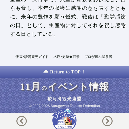
らも食し、本年の収穫に感謝の意を表すととも
に、来年の豊作を願う儀式。戦後は「勤労感謝
の日」として、生産物に対してそれを祝し感謝
する日としている。
伊豆･駿河観光ガイド
名勝･史跡★百景
プロが選ぶ温泉宿
Return to TOP！
11月
イベント情報
の
駿河湾観光連盟
© 2007-2026 Surugawan Tourism Federation