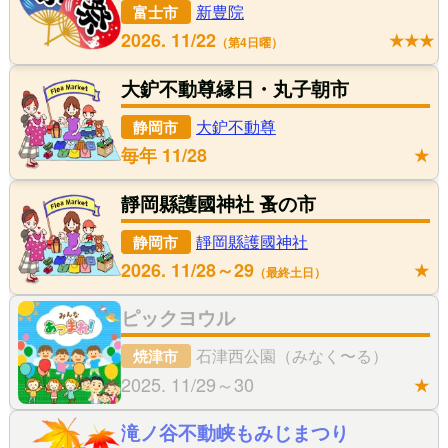
新豊院
富士市
2026. 11/22
★★★
第4日曜
大鈩不動尊縁日・丸子朝市
大鈩不動尊
静岡市
毎年 11/28
★
靜岡縣護國神社 蚤の市
靜岡縣護國神社
静岡市
2026. 11/28～29
★
最終土日
ピックヨウル
石津西公園（みなく〜る）
焼津市
2025. 11/29～30
★
滝ノ谷不動峡もみじまつり