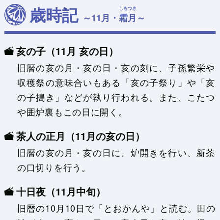
歳時記
しもつき
～11月・
霜月
～
亥の子（11月 亥の日）
旧暦の亥の月・亥の日・亥の刻に、子孫繁栄や
収穫祭の意味合いもある「亥の子祭り」や「亥
の子搗き」などが執り行われる。また、こたつ
や囲炉裏もこの日に開く。
茶人の正月（11月の亥の日）
旧暦の亥の月・亥の日に、炉開きを行い、新茶
の口切りを行う。
十日夜（11月中旬）
旧暦の10月10日で「とおかんや」と読む。田の