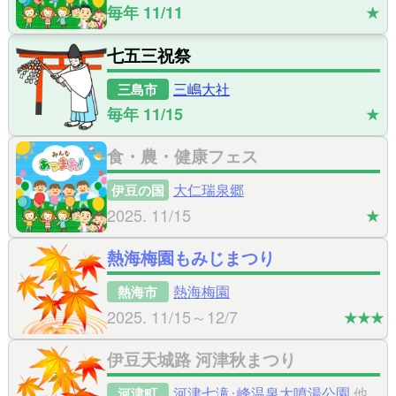
毎年 11/11
★
七五三祝祭
三嶋大社
三島市
毎年 11/15
★
食・農・健康フェス
大仁瑞泉郷
伊豆の国
2025. 11/15
★
熱海梅園もみじまつり
熱海梅園
熱海市
2025. 11/15～12/7
★★★
伊豆天城路 河津秋まつり
河津七滝
･
峰温泉大噴湯公園
他
河津町